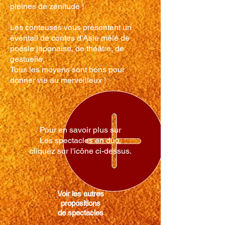
pleines de zénitude !
Les conteuses vous présentent un
éventail de contes d'Asie mêlé de
poésie japonaise, de théâtre, de
gestuelle.
Tous les moyens sont bons pour
donner vie au merveilleux !
Pour en savoir plus sur
Les spectacles en duo,
cliquez sur l'icône ci-dessus.
Voir les autres
propositions
de spectacles