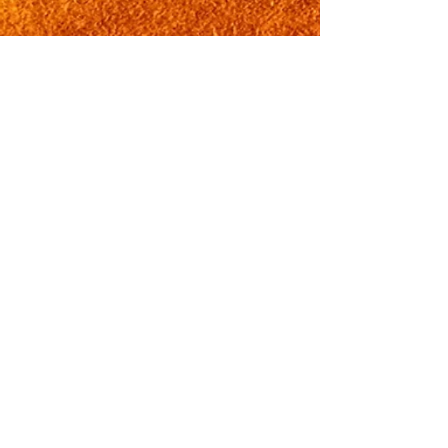
Photos du spectacle
1/1
© Août 2017 - Christine
Merville - La Rochelle
-
christinemerville@yahoo.fr