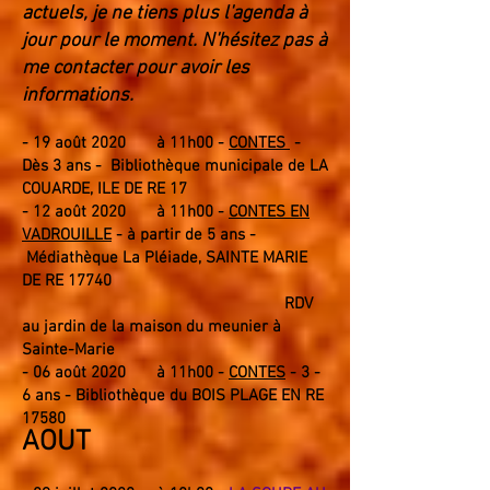
actuels, je ne tiens plus l'agenda à
jour pour le moment. N'hésitez pas à
me contacter pour avoir les
informations.
- 1
9 août
2020
à 11
h00
-
CONTES
-
Dès 3 ans - Bibliothèque municipale de LA
COUARDE, ILE DE RE 17
- 12 août 2020
à 11h00
-
CONTES EN
VADROUILLE
- à partir de 5 ans -
Médiathèque La Pléiade, SAINTE MARIE
DE RE 17740
RDV
au jardin de la maison du meunier à
Sainte-Marie
- 06 août 2020
à 11h
00
-
CONTES
- 3 -
6 ans - Biblio
thèque du BOIS PLAGE EN RE
17580
AOUT