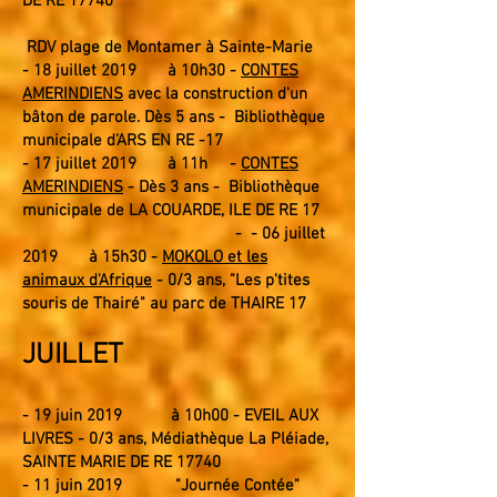
DE RE 17740
RDV plage de Montamer à Sainte-Marie
-
18 juillet
2019
à 10
h30
-
CONTES
AMERINDIENS
avec la construction d'un
bâton de parole. Dès 5 ans - Bibliothèque
municipale d'ARS EN RE -17
-
17 juillet
2019
à 11
h
-
CONTES
AMERINDIENS
- Dès 3 ans - Bibliothèque
municipale de LA COUARDE, ILE DE RE 17
- - 06 juillet
2019 à 15h30 -
MOKOLO et les
animaux d'Afrique
- 0/3 ans, "Les p'tites
souris de Thairé" au parc de THAIRE 17
JUILLET
- 19 juin 2019 à 10h00 - EVEIL AUX
LIVRES - 0/3 ans, Médiathèque La Pléiade,
SAINTE MARIE DE RE 17740
- 11
juin 2019
"
Journée Contée"