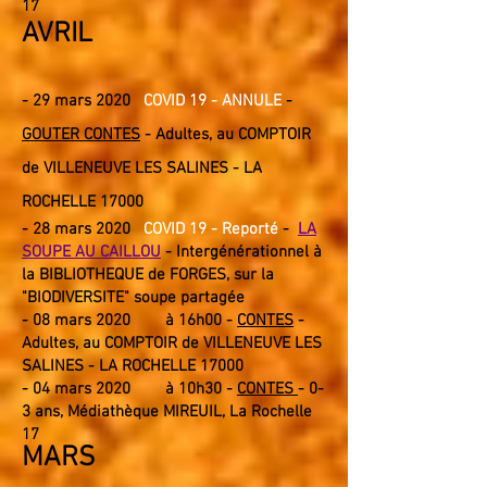
17
AVRIL
- 29 mars 2020
COVID 19 - ANNULE
-
GOUTER CONTES
- Adultes, au COMPTOIR
de VILLENEUVE LES SALINES - LA
ROCHELLE 17000
- 28 mars 2020
COVID 19 - Reporté
-
LA
SOUPE AU CAILLOU
- Intergénérationnel à
la
BIBLIOTHEQUE de FORGES, sur la
"BIODIVERSITE" soupe partagée
- 08 mars 2020 à 16h00 -
CONTES
-
Adultes, au COMPTOIR de VILLENEUVE LES
SALINES - LA ROCHELLE 17000
- 04 mars 2020 à 10h30 -
CONTES
- 0-
3 ans, Médiathèque MIREUIL, La Rochelle
17
MARS