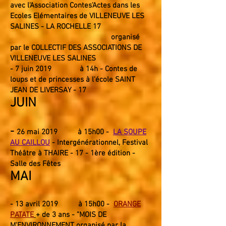
avec l'Association Contes'Actes dans les
Ecoles Elémentaires
de VILLENEUVE LES
SALINES - LA ROCHELLE 17
organisé
par le COLLECTIF DES ASSOCIATIONS DE
VILLENEUVE LES SALINES
- 7 juin 2019 à 14h - Contes de
loups et de princesses à l'école SAINT
JEAN DE LIVERSAY - 17
JUIN
-
26 mai
2019
à 15h00 -
LA SOUPE
AU CAILLOU
- Intergénérationnel
, Festival
Théâtre à THAIRE - 17 - 1ère édition -
Salle des Fêtes
MAI
- 13 avril 2019 à 15h00 -
ORANGE
PATATE
+ de 3 ans - "MOIS DE
M'ENVIRONNEMENT organisé par la