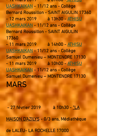
-
12 mars 2019 à 09h30 -
ATHISU
UASHKAIKAN
- 11/12 ans - Collège
Bernard Roussillon -
SAINT AIGULIN 17360
-
12 mars 2019 à 13h30 -
ATHISU
UASHKAIKAN
- 11/12 ans - Collège
Bernard Roussillon - SAINT AIGULIN
17360
- 11
mars 2019 à 14h00 -
ATHISU
UASHKAIKAN
- 11/12 ans - Collège
Samuel Dumenieu – MONTENDRE 17130
- 11
mars 2019 à 10h00 -
ATHISU
UASHKAIKAN
- 11/12 ans - Collège
Samuel Dumenieu – MONTENDRE 17130
MARS
- 27
février 2019
à 10h30 -
"LA
MAISON D'AZILYS
- 0/3 ans, Médiathèque
de LALEU- LA ROCHELLE 17000