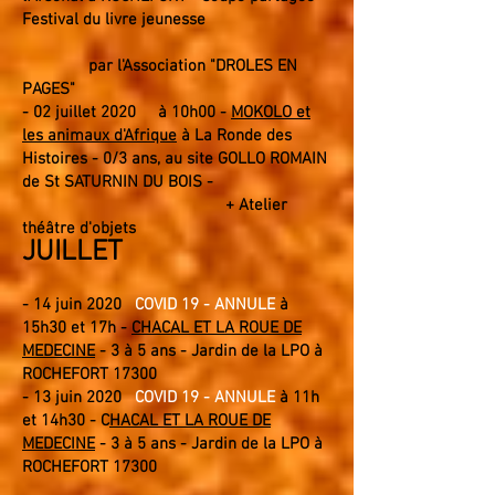
Festival du livre jeunesse
par l'Association "DROLES EN
PAGES"
- 02 juillet 2020 à 10h00 -
MOKOLO et
les animaux d'Afrique
à
La Ronde des
Histoires
- 0/3 ans, au site GOLLO ROMAIN
de St SATURNIN DU BOIS -
+ Atelier
théâtre d'objets
JUILLET
- 14 juin 2020
COVID 19 - ANNULE
à
15h30 et 17h -
CHACAL ET LA ROUE DE
MEDECINE
- 3 à 5 ans - Jardin de la LPO à
ROCHEFORT 17300
- 13 juin 2020
COVID 19 - ANNULE
à 11h
et 14h30 - C
HACAL ET LA ROUE DE
MEDECINE
- 3 à 5 ans - Jardin de la LPO à
ROCHEFORT 17300