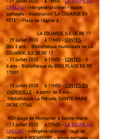
-
29 juillet
2020
à 18
h00 -
LA SOUPE AU
CAILLOU
- Intergénérationnel
- soupe
partagée - Association "LA COUARDE EN
FETE" - Place de l'église à
LA COUARDE, ILE DE RE 17
-
29 juillet
2020
à 11
h00
-
CONTES
-
Dès 3 ans - Bibliothèque municipale de LA
COUARDE, ILE DE RE 17
- 22 juillet 2020 à 11h00 -
CONTES
- 3 -
6 ans - Bibliothèque du BOIS PLAGE EN RE
17580
- 15 juillet 2020 à 11h00 -
CONTES EN
VADROUILLE
- à partir de 5 ans -
Médiathèque La Pléiade, SAINTE MARIE
DE RE 17740
RDV plage de Montamer à Sainte-Marie
- 13
juillet
2020
à 17h00 -
LA SOUPE AU
CAILLOU
- Intergénérationnel - Quai de
l'Arsenal à ROCHEFORT -
soupe partagée -