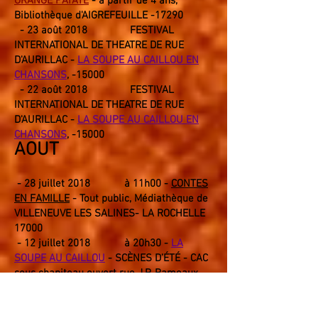
ORANGE PATATE
-
à
partir de
4
ans,
Biblio
thèque d'AIGREFEUILLE
-
17290
- 23 août 2018 FESTIVAL
INTERNATIONAL DE THEATRE DE RUE
D'AURILLAC -
LA SOUPE AU CAILLOU EN
CHANSONS
,
-
1500
0
- 22 août 2018 FESTIVAL
INTERNATIONAL DE THEATRE DE RUE
D'AURILLAC -
LA SOUPE AU CAILLOU EN
CHANSONS
,
-
15000
AOUT
- 28 juillet 2018 à 11h00 -
CONTES
EN FAMILLE
- Tout public, Médiathèque de
VILLENEUVE LES SALINES- LA ROCHELLE
17000
- 12 juillet 2018 à 20h30 -
LA
SOUPE AU CAILLOU
- SCÈNES D’ÉTÉ - CAC
sous chapiteau ouvert rue J.P. Rameaux -
SURGÈRES 17700
JUILLET