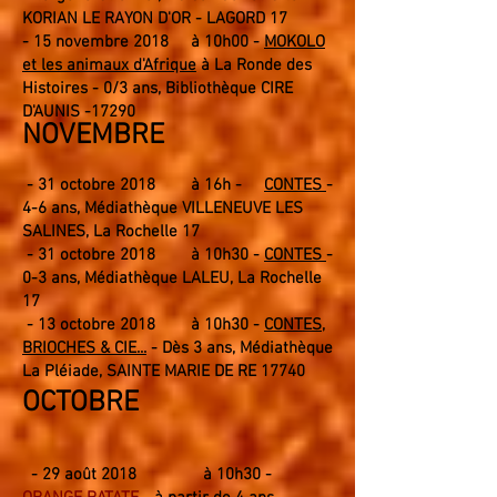
KORIAN LE RAYON D'OR - LAGORD 17
- 15 novembre 2018 à 10h00 -
MOKOLO
et les animaux d'Afrique
à
La Ronde des
Histoires
-
0
/3
ans, Biblio
thèque CIRE
D'AUNIS -
1729
0
NOVEMBRE
- 31 octobre 2018 à 16h -
CONTES
-
4-6 ans, Médiathèque VILLE
NEUVE LES
SALINES, La R
ochelle 17
- 31 octobre 2018 à 10h30 -
CONTES
-
0-3 ans, Médiathèque LALEU, La Rochelle
17
- 13 octobre 2018 à 10h30 -
CONTES,
BRIOCHES & CIE...
- Dès 3 ans, Médiathèque
La Pléiade, SAINTE MARIE DE RE 17740
OCTOBRE
- 29
août 2018 à 10h30 -