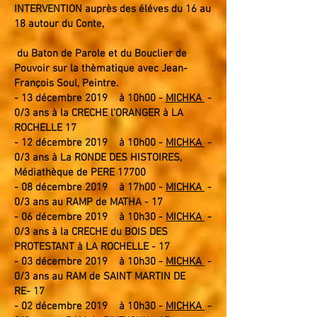
INTERVENTION auprès des éléves du 16 au
18 autour du Conte,
du Baton de Parole et du Bouclier de
Pouvoir sur la thèmatique avec Jean-
François Soul, Peintre.
- 13
décembre 2019 à 10h0
0 -
MICHKA
-
0/3 ans
à la CRECHE l'ORANGER à LA
ROCHELLE 17
- 12 décembre 2019 à 10h00 -
MICHKA
-
0/3 ans
à
La RONDE DES HISTOIRES
,
Médiathèque
de PERE 17700
- 08
décembre 2019 à 17h0
0 -
MICHKA
-
0/3 ans
au
RAMP de MATHA
-
17
- 06
décembre 2019 à 10h3
0 -
MICHKA
-
0/3 ans
à la CRECHE du
BOIS DES
PROTESTANT
à LA ROCHELLE -
17
- 03
décembre 2019 à 10h3
0 -
MICHKA
-
0/3 ans
au
RAM de SAINT MARTIN DE
RE
-
17
- 02 décembre 2019 à 10h30 -
MICHKA
-