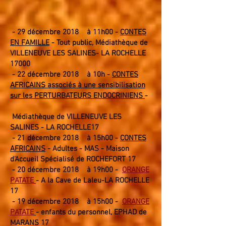
- 29 décembre
2018
à 11
h0
0 -
CONTES
EN FAMILLE
- Tout
public
, Médiathèque de
VILLE
NEUVE LES SALINES- LA ROCHELLE
17000
- 22 décembre
2018 à
10h -
CONTES
AFRICAINS associés à une sensibilisation
sur les PERTURBATEURS ENDOCRINIENS
-
Médiathèque de VILLENEUVE LES
SALINES - LA ROCHELLE17
- 21 décembre
2018 à
15h00 -
CONTES
AFRICAINS
- Adultes - MAS - Maison
d'Accueil Spécialisé de ROCHEFORT 17
- 20 décembre 2018 à 19h00 -
ORANGE
PATATE
- A la Cave de Laleu-LA ROCHELLE
17
- 19 décembre 2018 à 15h00 -
ORANGE
PATATE
- enfants du personnel, EPHAD de
MARANS 17