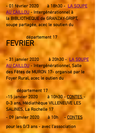
- 01
février 2020
à 18h30 -
LA SOUPE
AU CAILLOU
- Intergénérationnel à
la
BIBLIOTHEQUE de GRANZAY-GRIPT,
soupe partagée, acec le s
outien du
département 17
FEVRIER
- 31
janvier 2020
à 20h30 -
LA SOUPE
AU CAILLOU
- Intergénérationnel
, Salle
des Fêtes de MURON 17- organisé par le
Foyer Rural, acec le outien du
département 17
-15 janvier 2020 à 10h30 -
CONTES
-
0-3 ans, Médiathèque VILLENEUVE LES
SALINES, La Rochelle 17
- 09
janvier 2020 à 10h -
CONTES
pour les 0/3 ans - avec l'association