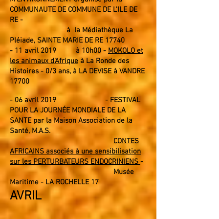
COMMUNAUTE DE COMMUNE DE L'ILE DE
RE -
à la Médiathèque La
Pléiade, SAINTE MARIE DE RE 17740
- 11 avril 2019 à 10h00 -
MOKOLO et
les animaux d'Afrique
à
La Ronde des
Histoires
- 0/3 ans, à LA DEVISE à VANDRE
17700
- 06 avril
2019
- FESTIVAL
POUR LA
JOURNÉE
MONDIALE DE LA
SANTE par la Maison Association de la
Santé, M.A.S.
CONTES
AFRICAINS associés à une sensibilisation
sur les PERTURBATEURS ENDOCRINIENS
-
Musée
Maritime - LA ROCHELLE 17
AVRIL