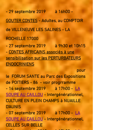
- 29 septembre 2019 à 16h00 -
GOUTER CONTES
- Adultes, au COMPTOIR
de VILLENEUVE LES SALINES - LA
ROCHELLE 17000
- 27
septembre
2019 à 9h30 et 10h15
-
CONTES AFRICAINS associés à une
sensibilisation sur les PERTURBATEURS
ENDOCRINIENS
pour
le FORUM SANTE au Parc des Expositions
de POITIERS - 86 - voir progrramme
- 14
septembre 2019
à 17h00 -
LA
SOUPE AU CAILLOU
- Intergénérationnel
,
CULTURE EN PLEIN CHAMPS à NUAILLE
D'AUNIS
- 07
septembre 2019
à 17h00 -
LA
SOUPE AU CAILLOU
- Intergénérationnel
,
CELLES SUR BELLE