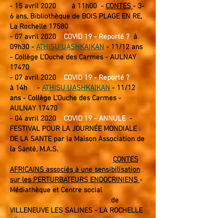
- 15 avril 2020 à 11h00 -
CONTES
- 3-
6 ans, Biblio
thèque de BOIS PLAGE EN RE,
La Rochelle 17580
- 07 avril 2020
COVID 19 - Reporté ?
à
09h30 -
ATHISU UASHKAIKAN
- 11/12 ans
- Collège L'Ouche des Carmes - AULNAY
17470
- 07
avril 2020
COVID 19 - Reporté ?
à
14h -
ATHISU UASHKAIKAN
- 11/12
ans - Collège L'Ouche des Carmes -
AULNAY
1747
0
- 04 avril
2020
COVID 19 - ANNULE
-
FESTIVAL POUR LA
JOURNÉE
MONDIALE
DE LA SANTE par la Maison Association de
la Santé, M.A.S.
CONTES
AFRICAINS associés à une sensibilisation
sur les PERTURBATEURS ENDOCRINIENS
-
Médiathèque et Centre social
de
VILLENEUVE LES SALINES
- LA ROCHELLE