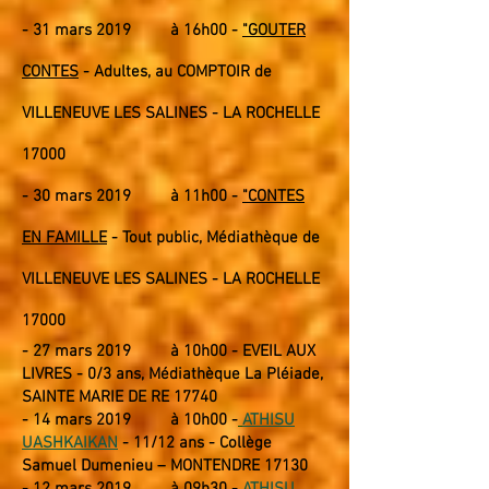
- 31
mars 2019
à 16h00 -
"GOUTER
CONTES
- Adultes, au COMPTOIR de
VILLENEUVE LES SALINES - LA ROCHELLE
17000
- 30
mars 2019
à 11h00 -
"CONTES
EN FAMILLE
- Tout public, Médiathèque de
VILLENEUVE LES SALINES - LA ROCHELLE
17000
- 27 mars 2019 à 10h00 - EVEIL AUX
LIVRES - 0/3 ans, Médiathèque La Pléiade,
SAINTE MARIE DE RE 17740
-
14
mars 2019 à 10
h0
0 -
ATHISU
UASHKAIKAN
- 11/12 ans - Collège
Samuel Dumenieu – MONTENDRE 17130