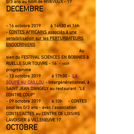
0/3 ans
au
RAM de RIVEVOUX
-
17
DECEMBRE
- 16
octobre
2019 à 14h30 et 16h
-
CONTES AFRICAINS associés à une
sensibilisation sur les PERTURBATEURS
ENDOCRINIENS
Au
sien du FESTIVAL SCIENCES EN BOBINES à
RUELLE SUR TOUVRE
- 16
- voir
progrramme
- 13
octobre 2019
à 17h30 -
LA
SOUPE AU CAILLOU
- Intergénérationnel
, à
SAINT JEAN D'ANGELY au restaurant "LE
CONTRE COUP"
- 09
octobre 2019 à 10h - CONTES
pour les 0/3 ans - avec l'association
CONTES'ACTES au CENTRE DE LOISIRS
LAVOISIER à VILLENEUVE 17
OCTOBRE