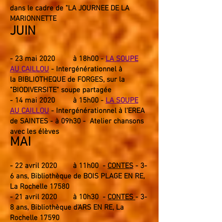
dans le cadre de "LA JOURNEE DE LA
MARIONNETTE
JUIN
- 23 mai 2020
à 18h00 -
LA SOUPE
AU CAILLOU
- Intergénérationnel à
la
BIBLIOTHEQUE de FORGES, sur la
"BIODIVERSITE" soupe partagée
- 14 mai 2020
à 15h00 -
LA SOUPE
AU CAILLOU
- Intergénérationnel à l'EREA
de SAINTES -
à 09
h3
0 - Atelier chansons
avec les élèves
MAI
- 22
avri
l 2020 à 11
h00
-
CONTES
-
3-
6 ans, Bibliothèque de BOIS PLAGE EN RE,
La Rochelle 17580
- 21
avri
l 2020 à 10
h30
-
CONTES
- 3-
8 ans, Biblio
thèque d'ARS EN RE, La
Rochelle 17590