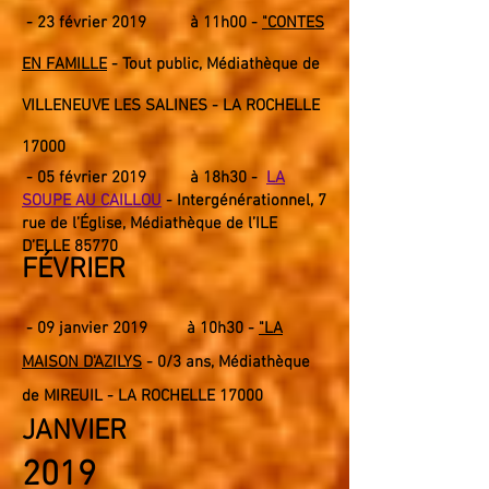
- 23
février 2019
à 11h00 -
"CONTES
EN FAMILLE
- Tout public, Médiathèque de
VILLENEUVE LES SALINES - LA ROCHELLE
17000
- 05
février 2019
à 18h30 -
LA
SOUPE AU CAILLOU
- Intergénérationnel
, 7
rue de l’Église, Médiathèque de l’ILE
D’ELLE 85770
FÉVRIER
- 09 janvier 2019 à 10h30 -
"LA
MAISON D'AZILYS
- 0/3 ans, Médiathèque
de MIREUIL - LA ROCHELLE 17000
JANVIER
2019