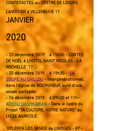
CONTES'ACTES au CENTRE DE LOISIRS
LAVOISIER à VILLENEUVE 17
JANVIER
2020
- 22
décembre
2019
à 15
h3
0 - CONTES
DE NOËL à L'HOTEL SAINT NICOLAS - LA
ROCHELLE 17
- 20
décembre
2019
à 19h30 -
LA
SOUPE AU CAILLOU
- Intergénérationnel
,
dans l'église de BOURGNEUF, suivi d'une
soupe partagée.
- 16
décembre 2019 à 09h30 et 11h -
ATHISU UASHKAIKAN
- Dans le cadre du
Projet "TA CULTURE, NOTRE NATURE" au
LYCEE AGRICOLE
EPLEFPA LES VASEIX de LIMOGES - 87 -