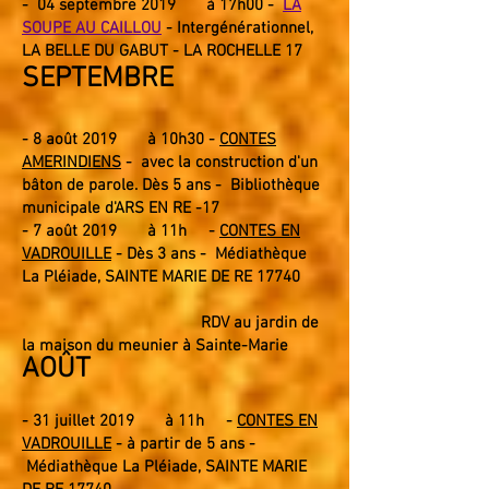
- 04
septembre 2019
à 17h00 -
LA
SOUPE AU CAILLOU
- Intergénérationnel
,
LA BELLE DU GABUT - LA ROCHELLE 17
SEPTEMBRE
-
8 août
2019
à 10
h30
-
CONTES
AMERINDIENS
- avec la construction d'un
bâton de parole. Dès 5 ans - Bibliothèque
municipale d'ARS EN RE -17
-
7 août
2019
à 11
h
-
CONTES EN
VADROUILLE
- Dès 3 ans - Médiathèque
La Pléiade, SAINTE MARIE DE RE 17740
RDV au jardin de
la maison du meunier
à Sainte
-
Marie
AOÛT
- 31 juillet 2019 à 11h -
CONTES EN
VADROUILLE
- à partir de 5 ans -
Médiathèque La Pléiade, SAINTE MARIE