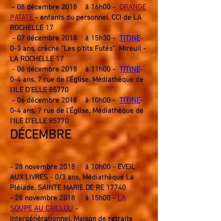
- 08 décembre 2018 à 16h00 -
ORANGE
PATATE
- enfants du personnel, CCI de LA
ROCHELLE 17
- 07 décembre 2018 à 15h30 -
TITINE
-
0-3 ans, crèche "Les p'tits Futés" Mireuil -
LA ROCHELLE 17
- 06 décembre 2018 à 11h00 -
TITINE
-
0-4 ans, 7 rue de l’Église, Médiathèque de
l’ILE D’ELLE 85770
- 06 décembre 2018 à 10h00 -
TITINE
-
0-4 ans, 7 rue de l’Église, Médiathèque de
l’ILE D’ELLE 85770
DÉCEMBRE
- 28 novembre 2018
à 10h00 - EVEIL
AUX LIVRES - 0/3 ans, Médiathèque La
Pléiade, SAINTE MARIE DE RE 17740
- 28 novembre 2018
à 15h00 -
LA
SOUPE AU CAILLOU
-
Intergénérationnel
,
Maison de retraite