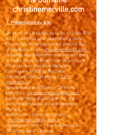
le domaine
christinemerville.com
1. Présentation du site.
En vertu de l'article 6 de la loi n°
2004-575
du 21 juin 2004 pour la confiance dans
l'économie numérique, il est précisé aux
utilisateurs du site
christinemerville.com
l'identité des différents intervenants dans
le cadre de sa réalisation et de son suivi :
Propriétaire : Christine Merville –
Conteuse – 17000 La Rochelle
Créateur : SIGN Créations -
sign-
creations.fr
Responsable publication : Christine
Merville –
christinemerville@yahoo.fr
Le responsable publication est une
personne physique ou une personne
morale.
Webmaster : Christine Merville –
christinemerville@yahoo.fr
Hébergeur : OVH – 2 rue Kellermann -
59100 Roubaix – France