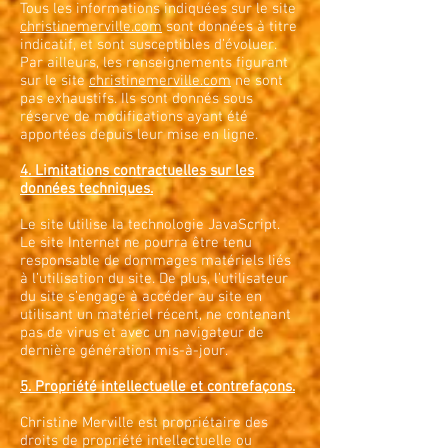
Tous les informations indiquées sur le site
christinemerville.com
sont données à titre
indicatif, et sont susceptibles d’évoluer.
Par ailleurs, les renseignements figurant
sur le site
christinemerville.com
ne sont
pas exhaustifs. Ils sont donnés sous
réserve de modifications ayant été
apportées depuis leur mise en ligne.
4. Limitations contractuelles sur les
données techniques.
Le site utilise la technologie JavaScript.
Le site Internet ne pourra être tenu
responsable de dommages matériels liés
à l’utilisation du site. De plus, l’utilisateur
du site s’engage à accéder au site en
utilisant un matériel récent, ne contenant
pas de virus et avec un navigateur de
dernière génération mis-à-jour.
5. Propriété intellectuelle et contrefaçons.
Christine Merville est propriétaire des
droits de propriété intellectuelle ou