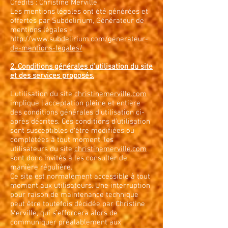
Crédits : Christine Merville
Les mentions légales ont été générées et
offertes par Subdelirium, Générateur de
mentions légales -
http://www.subdelirium.com/generateur-
de-mentions-legales/
2. Conditions générales d’utilisation du site
et des services proposés.
L’utilisation du site
christinemerville.com
implique l’acceptation pleine et entière
des conditions générales d’utilisation ci-
après décrites. Ces conditions d’utilisation
sont susceptibles d’être modifiées ou
complétées à tout moment, les
utilisateurs du site
christinemerville.com
sont donc invités à les consulter de
manière régulière.
Ce site est normalement accessible à tout
moment aux utilisateurs. Une interruption
pour raison de maintenance technique
peut être toutefois décidée par Christine
Merville, qui s’efforcera alors de
communiquer préalablement aux