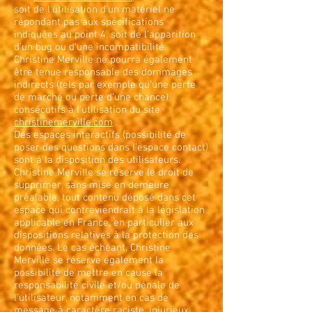
soit de l’utilisation d’un matériel ne
répondant pas aux spécifications
indiquées au point 4, soit de l’apparition
d’un bug ou d’une incompatibilité.
Christine Merville ne pourra également
être tenue responsable des dommages
indirects (tels par exemple qu’une perte
de marché ou perte d’une chance)
consécutifs à l’utilisation du site
christinemerville.com
Des espaces interactifs (possibilité de
poser des questions dans l’espace contact)
sont à la disposition des utilisateurs.
Christine Merville se réserve le droit de
supprimer, sans mise en demeure
préalable, tout contenu déposé dans cet
espace qui contreviendrait à la législation
applicable en France, en particulier aux
dispositions relatives à la protection des
données. Le cas échéant, Christine
Merville se réserve également la
possibilité de mettre en cause la
responsabilité civile et/ou pénale de
l’utilisateur, notamment en cas de
message à caractère raciste, injurieux,