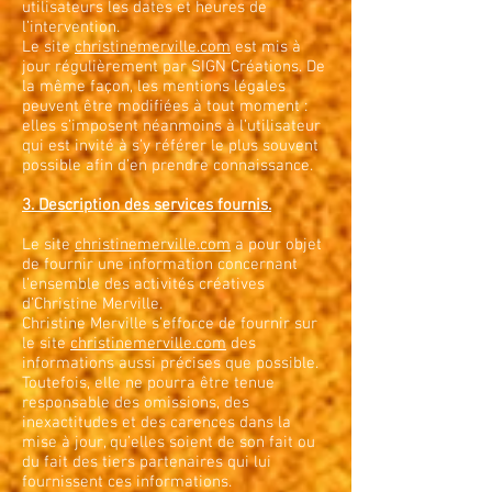
utilisateurs les dates et heures de
l’intervention.
Le site
christinemerville.com
est mis à
jour régulièrement par SIGN Créations. De
la même façon, les mentions légales
peuvent être modifiées à tout moment :
elles s’imposent néanmoins à l’utilisateur
qui est invité à s’y référer le plus souvent
possible afin d’en prendre connaissance.
3. Description des services fournis.
Le site
christinemerville.com
a pour objet
de fournir une information concernant
l’ensemble des activités créatives
d’Christine Merville.
Christine Merville s’efforce de fournir sur
le site
christinemerville.com
des
informations aussi précises que possible.
Toutefois, elle ne pourra être tenue
responsable des omissions, des
inexactitudes et des carences dans la
mise à jour, qu’elles soient de son fait ou
du fait des tiers partenaires qui lui
fournissent ces informations.