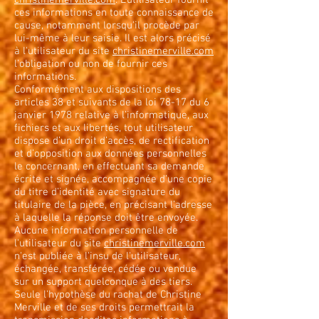
christinemerville.com
. L'utilisateur fournit
ces informations en toute connaissance de
cause, notamment lorsqu'il procède par
lui-même à leur saisie. Il est alors précisé
à l'utilisateur du site
christinemerville.com
l’obligation ou non de fournir ces
informations.
Conformément aux dispositions des
articles 38 et suivants de la loi 78-17 du 6
janvier 1978 relative à l’informatique, aux
fichiers et aux libertés, tout utilisateur
dispose d’un droit d’accès, de rectification
et d’opposition aux données personnelles
le concernant, en effectuant sa demande
écrite et signée, accompagnée d’une copie
du titre d’identité avec signature du
titulaire de la pièce, en précisant l’adresse
à laquelle la réponse doit être envoyée.
Aucune information personnelle de
l'utilisateur du site
christinemerville.com
n'est publiée à l'insu de l'utilisateur,
échangée, transférée, cédée ou vendue
sur un support quelconque à des tiers.
Seule l'hypothèse du rachat de Christine
Merville et de ses droits permettrait la