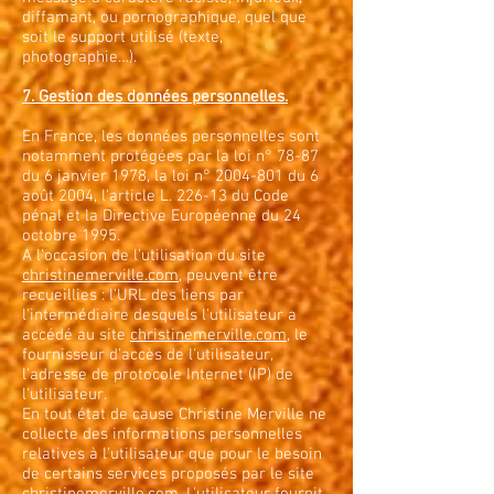
diffamant, ou pornographique, quel que
soit le support utilisé (texte,
photographie…).
7. Gestion des données personnelles.
En France, les données personnelles sont
notamment protégées par la loi n° 78-87
du 6 janvier 1978, la loi n°
2004-801
du 6
août 2004, l'article L. 226-13 du Code
pénal et la Directive Européenne du 24
octobre 1995.
A l'occasion de l'utilisation du site
christinemerville.com
, peuvent être
recueillies : l'URL des liens par
l'intermédiaire desquels l'utilisateur a
accédé au site
christinemerville.com
, le
fournisseur d'accès de l'utilisateur,
l'adresse de protocole Internet (IP) de
l'utilisateur.
En tout état de cause Christine Merville ne
collecte des informations personnelles
relatives à l'utilisateur que pour le besoin
de certains services proposés par le site