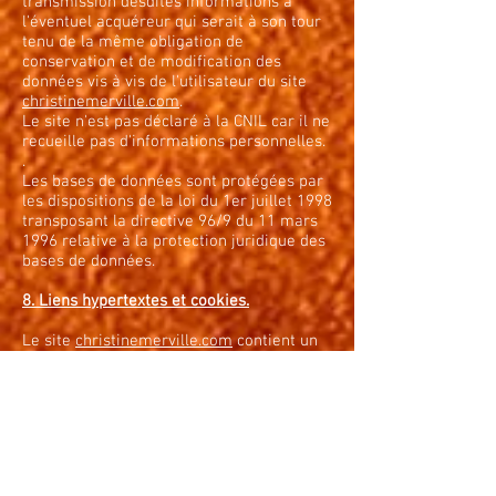
transmission desdites informations à
l'éventuel acquéreur qui serait à son tour
tenu de la même obligation de
conservation et de modification des
données vis à vis de l'utilisateur du site
christinemerville.com
.
Le site n'est pas déclaré à la CNIL car il ne
recueille pas d'informations personnelles.
.
Les bases de données sont protégées par
les dispositions de la loi du 1er juillet 1998
transposant la directive 96/9 du 11 mars
1996 relative à la protection juridique des
bases de données.
8. Liens hypertextes et cookies.
Le site
christinemerville.com
contient un
certain nombre de liens hypertextes vers
d’autres sites, mis en place avec
l’autorisation de Christine Merville.
Cependant, Christine Merville n’a pas la
possibilité de vérifier le contenu des sites
ainsi visités, et n’assumera en
conséquence aucune responsabilité de ce