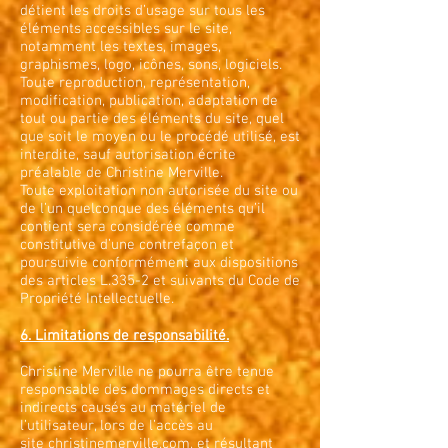
détient les droits d’usage sur tous les
éléments accessibles sur le site,
notamment les textes, images,
graphismes, logo, icônes, sons, logiciels.
Toute reproduction, représentation,
modification, publication, adaptation de
tout ou partie des éléments du site, quel
que soit le moyen ou le procédé utilisé, est
interdite, sauf autorisation écrite
préalable de Christine Merville.
Toute exploitation non autorisée du site ou
de l’un quelconque des éléments qu’il
contient sera considérée comme
constitutive d’une contrefaçon et
poursuivie conformément aux dispositions
des articles L.335-2 et suivants du Code de
Propriété Intellectuelle.
6. Limitations de responsabilité.
Christine Merville ne pourra être tenue
responsable des dommages directs et
indirects causés au matériel de
l’utilisateur, lors de l’accès au
site
christinemerville.com
, et résultant