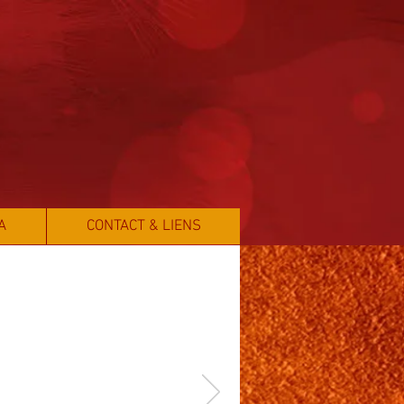
A
CONTACT & LIENS
La soupe
au caillou