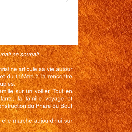
ouhait en souhait…
ristine articule sa vie autour
t du théâtre à la rencontre
euples.
amille sur un voilier. Tout en
fants, la famille voyage et
onstruction du Phare du Bout
 elle marche aujourd’hui sur