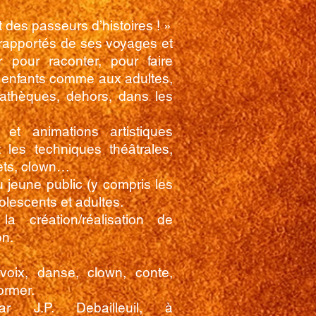
 des passeurs d’histoires ! »
 rapportés de ses voyages et
er pour raconter, pour faire
x enfants comme aux adultes,
iathèques, dehors, dans les
 et animations artistiques
 les techniques théâtrales,
jets, clown…
 jeune public (y compris les
olescents et adultes.
a création/réalisation de
on.
oix, danse, clown, conte,
ormer.
r J.P. Debailleuil, à