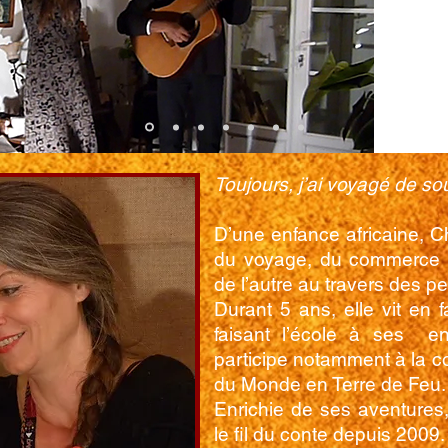
Toujours, j’ai voyagé de s
D’une enfance africaine, Ch
du voyage, du commerce e
de l’autre au travers des p
Durant 5 ans, elle vit en f
faisant l’école à ses en
participe notamment à la c
du Monde en Terre de Feu.
Enrichie de ses aventures,
le fil du conte depuis 2009.