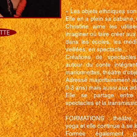
« Les objets ethniques sont
Elle en a plein sa cabane,
Christine aime les utilis
TTE
imaginer où faire créer au
dans les écoles, les méd
veillées, en spectacle…
C
réations de spectacl
es
autour du conte intégrant
marionnettes, théâtre d’ob
Adressé majoritairement au
0-3 ans) mais aussi aux ad
Elle se partage entre l
spectacles et la transmissi
FORMATIONS : théâtre, v
yoga et elle continue à se f
Formée également pa