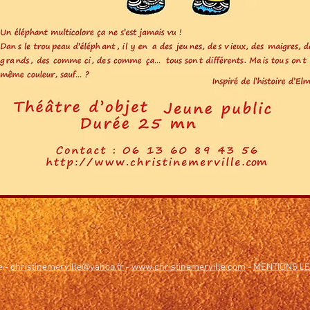
e -
christinemerville@yahoo.fr
-
www.christinemerville.com
-
MENTIONS L